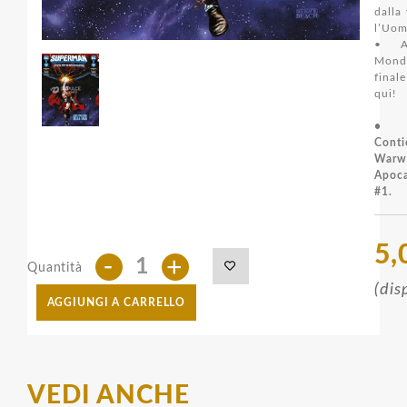
dalla 
l’Uom
• Ap
Mond
final
qui!
•
Conti
Warw
Apoc
#1.
5,
-
+
Quantità
(dis
AGGIUNGI A CARRELLO
VEDI ANCHE