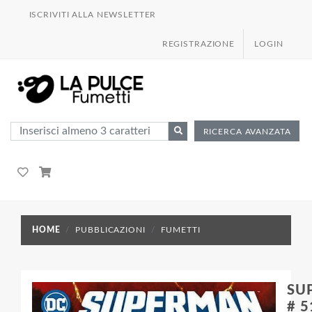
ISCRIVITI ALLA NEWSLETTER
REGISTRAZIONE
LOGIN
RICERCA AVANZATA
HOME
PUBBLICAZIONI
FUMETTI
SU
# 5