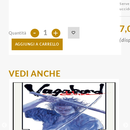
Ser
uccid
7,
-
+
Quantità
(dis
AGGIUNGI A CARRELLO
VEDI ANCHE