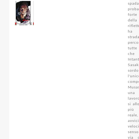
spada
proba
forte
dell
rifle
ha f
str
perco
tutt
che 
Inta
Sasak
sordo
l'uni
com
Musas
una 
lavor
si al
più
reale
avvic
veloc
senso
via d