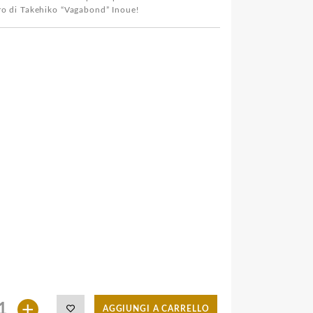
o di Takehiko “Vagabond” Inoue!
+
AGGIUNGI A CARRELLO