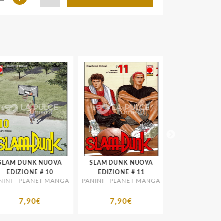
LAM DUNK NUOVA
SLAM DUNK NUOVA
SLAM DUNK 
EDIZIONE # 10
EDIZIONE # 11
EDIZIONE 1/4 ( TUTTI
NI - PLANET MANGA
PANINI - PLANET MANGA
PANINI - PLANE
PRIMA RISTA
7,90€
7,90€
32,13€