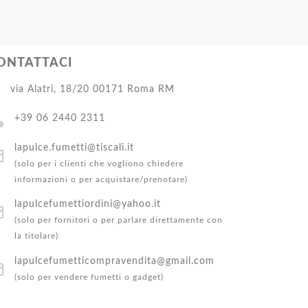
ONTATTACI
via Alatri, 18/20 00171 Roma RM
+39 06 2440 2311
lapulce.fumetti@tiscali.it
(solo per i clienti che vogliono chiedere
informazioni o per acquistare/prenotare)
lapulcefumettiordini@yahoo.it
(solo per fornitori o per parlare direttamente con
la titolare)
lapulcefumetticompravendita@gmail.com
(solo per vendere fumetti o gadget)