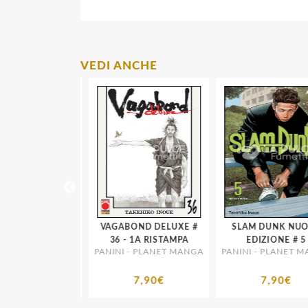
VEDI ANCHE
D DELUXE # 4
VAGABOND DELUXE #
SLAM DUNK NUOV
A RISTAMPA
36 - 1A RISTAMPA
EDIZIONE # 5
- PLANET MANGA
PANINI - PLANET MANGA
PANINI - PLANET MA
7,90€
7,90€
7,90€