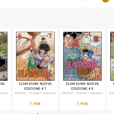
A
SLAM DUNK NUOVA
SLAM DUNK NUOVA
S
EDIZIONE # 7
EDIZIONE # 8
NGA
PANINI - PLANET MANGA
PANINI - PLANET MANGA
PANI
7,90€
7,90€