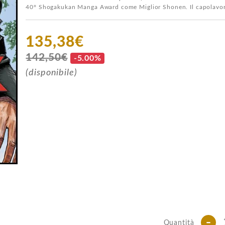
40° Shogakukan Manga Award come Miglior Shonen. Il capolavor
135,38€
142,50€
-5.00%
(disponibile)
-
Quantità