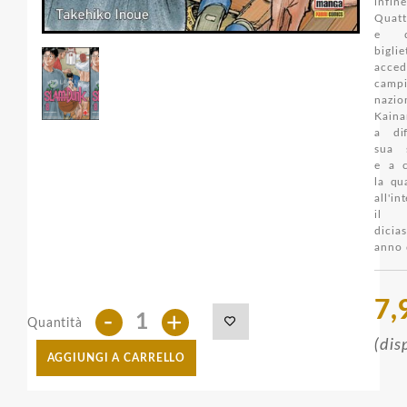
infi
Quatt
e d
bigl
acc
camp
nazion
Kaina
a di
sua 
e a c
la qu
all'in
il
dicia
anno d
7,
-
+
Quantità
(dis
AGGIUNGI A CARRELLO