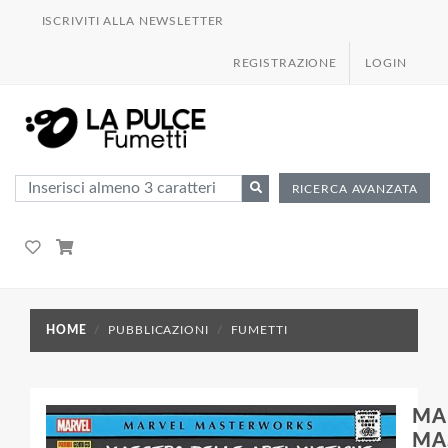
ISCRIVITI ALLA NEWSLETTER
REGISTRAZIONE
LOGIN
RICERCA AVANZATA
HOME
PUBBLICAZIONI
FUMETTI
MA
MA