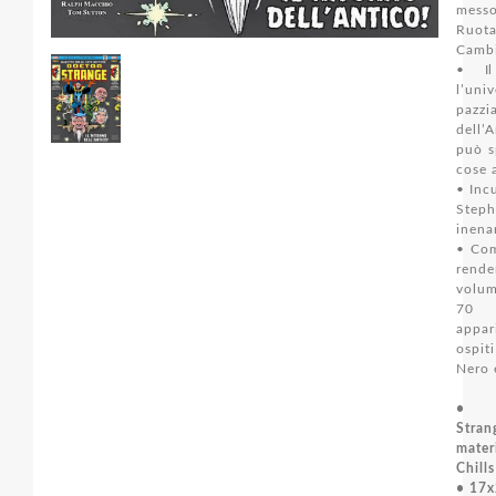
mess
Ruo
Camb
• Il
l’univ
pazzia
dell’
può s
cose 
• Inc
Step
inena
• Com
rende
volum
70 
appa
ospit
Nero 
• C
Stra
mate
Chill
• 17x