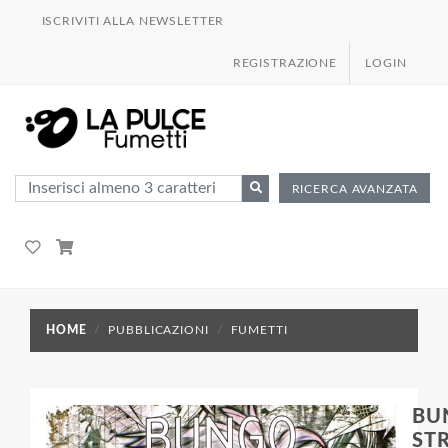
ISCRIVITI ALLA NEWSLETTER
REGISTRAZIONE
LOGIN
RICERCA AVANZATA
HOME
PUBBLICAZIONI
FUMETTI
BU
ST