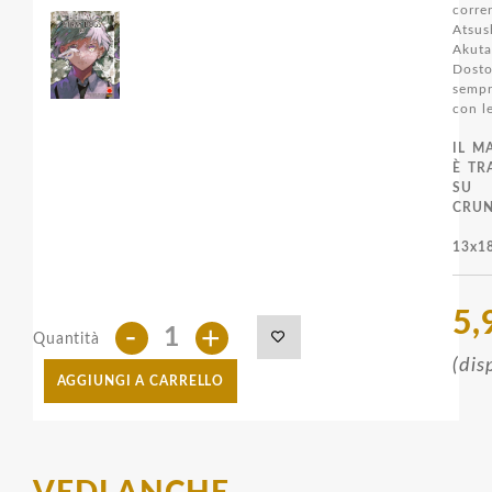
corre
Ats
Aku
Dos
semp
con l
IL M
È TR
SU
CRUN
13x18
5,
-
+
Quantità
(dis
AGGIUNGI A CARRELLO