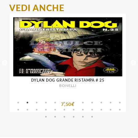
VEDI ANCHE
O
DYLAN DOG GRANDE RISTAMPA # 25
BONELLI
7,50€