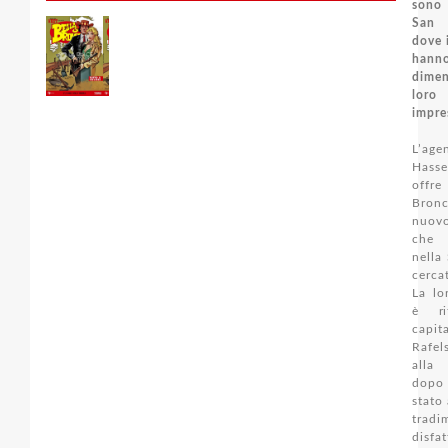
sono
San 
dove 
hann
dime
lor
impres
L’age
Hass
offre
Bro
nuov
che 
nella 
cerca
La lo
è ri
capit
Rafel
alla
dop
stato
tradi
disf