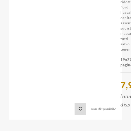
ridot
Ford
l’as
capi
ass
sudist
massa
tutti
sa
tenent
19x
pagin
7,
(no
disp
non disponibile