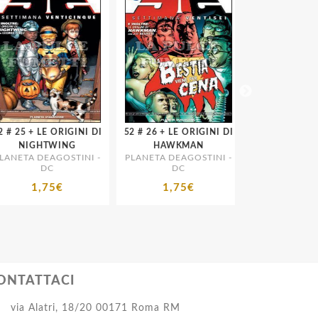
I DI
52 # 26 + LE ORIGINI DI
52 # 27 + LE ORIGINI DI
NIGHTWING
HAWKMAN
BLACK CAN
NETA DEAGOSTINI -
PLANETA DEAGOSTINI -
PLANETA DEAGO
DC
DC
DC
1,75€
1,75€
1,75€
ONTATTACI
via Alatri, 18/20 00171 Roma RM