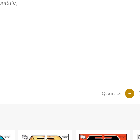
onibile)
-
Quantità