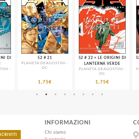
52 # 21
52 # 22 + LE ORIGINI DI
52 # 25 + LE ORIGIN
PLANETA DEAGOSTINI -
LANTERNA VERDE
DC
I -
PLANETA DEAGOSTINI -
PLA
DC
1,75€
1,75€
INFORMAZIONI
C
Chi siamo
SCRIVITI