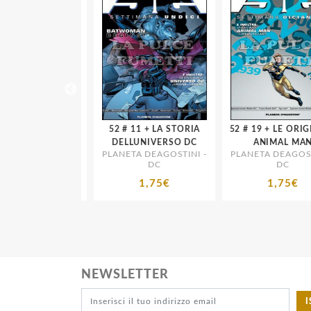
52 # 11 + LA STORIA
52 # 19 + LE ORIGINI DI
UNIVERSO DC
DELLUNIVERSO DC
ANIMAL MAN
 DEAGOSTINI -
PLANETA DEAGOSTINI -
PLANETA DEAGOSTIN
DC
DC
DC
1,75€
1,75€
1,75€
NEWSLETTER
I