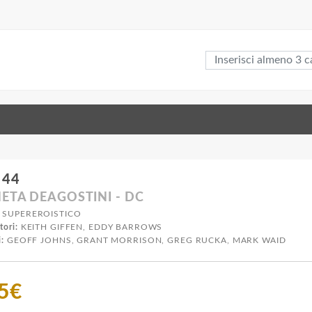
 44
ETA DEAGOSTINI - DC
SUPEREROISTICO
tori:
KEITH GIFFEN, EDDY BARROWS
i:
GEOFF JOHNS, GRANT MORRISON, GREG RUCKA, MARK WAID
75€