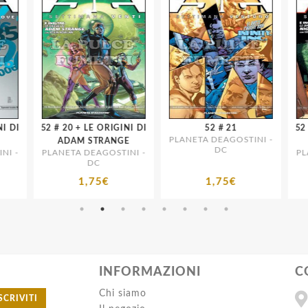
52 # 20 + LE ORIGINI DI
52 # 21
52 # 25 + LE ORIGINI
PLANETA DEAGOSTINI -
ADAM STRANGE
DC
I -
PLANETA DEAGOSTINI -
PLA
DC
1,75€
1,75€
INFORMAZIONI
C
Chi siamo
SCRIVITI