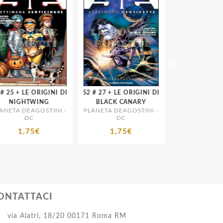
 DI
52 # 27 + LE ORIGINI DI
52 # 29
PLANETA DEAGO
NIGHTWING
BLACK CANARY
DC
NETA DEAGOSTINI -
PLANETA DEAGOSTINI -
DC
DC
1,75€
1,75€
1,75€
ONTATTACI
via Alatri, 18/20 00171 Roma RM