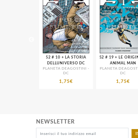
52 # 10 + LA STORIA
52 # 19 + LE ORIGINI DI
NIVERSO DC
DELLUNIVERSO DC
ANIMAL MAN
 DEAGOSTINI -
PLANETA DEAGOSTINI -
PLANETA DEAGOSTIN
DC
DC
DC
1,75€
1,75€
1,75€
NEWSLETTER
I