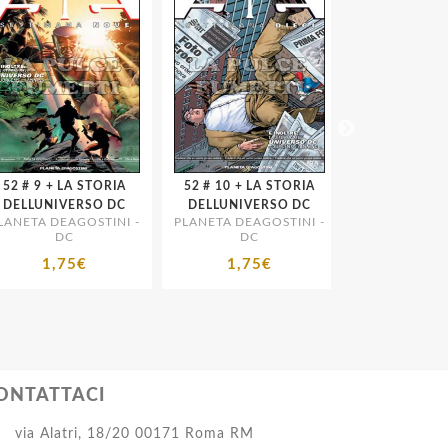
+ LA STORIA
52 # 10 + LA STORIA
52 # 11 + LA STORIA
ELLUNIVERSO DC
DELLUNIVERSO DC
DELLUNIVER
NETA DEAGOSTINI -
PLANETA DEAGOSTINI -
PLANETA DEAGO
DC
DC
DC
1,75€
1,75€
1,75€
ONTATTACI
via Alatri, 18/20 00171 Roma RM