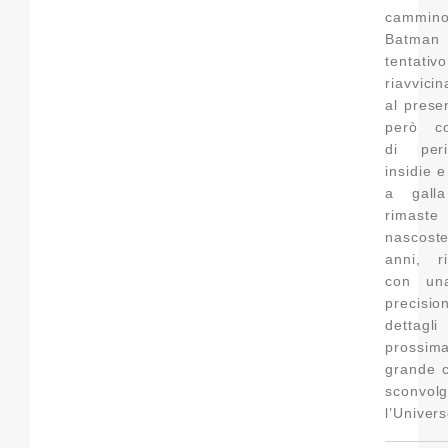
cammi
Batman 
tentat
riavvici
al prese
però co
di per
insidie 
a galla
rimaste
nascos
anni, r
con un
precis
dettagl
prossim
grande c
sconvol
l’Univer