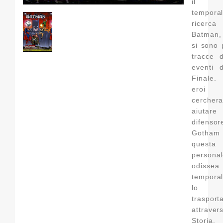
il f
tempora
ricer
Batman,
si sono 
tracce 
eventi 
Finale. 
eroi
cercher
aiuta
difens
Goth
quest
persona
odissea
tempor
lo 
trasport
attrav
Stori