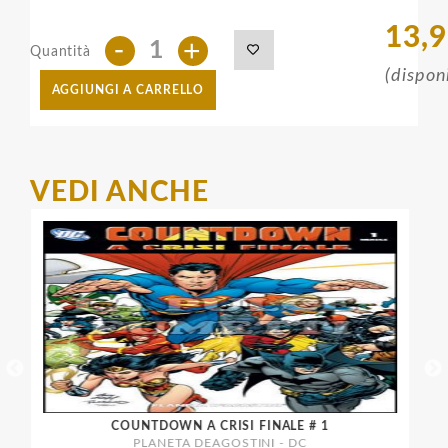
13,
-
+
Quantità
(dispon
AGGIUNGI A CARRELLO
VEDI ANCHE
COUNTDOWN A CRISI FINALE # 1
PLANETA DEAGOSTINI - DC