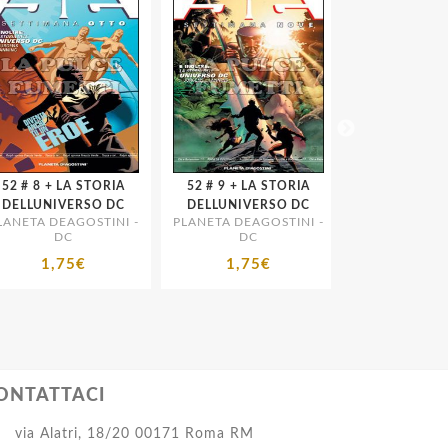
+ LA STORIA
52 # 9 + LA STORIA
52 # 10 + LA STORIA
ELLUNIVERSO DC
DELLUNIVERSO DC
DELLUNIVER
NETA DEAGOSTINI -
PLANETA DEAGOSTINI -
PLANETA DEAGO
DC
DC
DC
1,75€
1,75€
1,75€
ONTATTACI
via Alatri, 18/20 00171 Roma RM