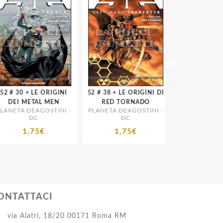
E ORIGINI
52 # 38 + LE ORIGINI DI
52 # 51 + LE ORIGINI
DEI METAL MEN
RED TORNADO
DELLA JL
NETA DEAGOSTINI -
PLANETA DEAGOSTINI -
PLANETA DEAGO
DC
DC
DC
1,75€
1,75€
1,75€
ONTATTACI
via Alatri, 18/20 00171 Roma RM