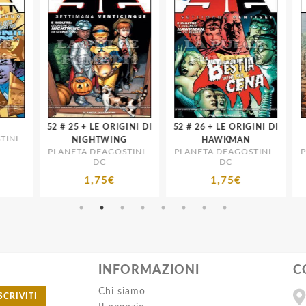
52 # 25 + LE ORIGINI DI
52 # 26 + LE ORIGINI DI
52 # 30 + L
I -
NIGHTWING
HAWKMAN
PLANETA DEAGOSTINI -
PLANETA DEAGOSTINI -
PLA
DC
DC
1,75€
1,75€
INFORMAZIONI
C
Chi siamo
SCRIVITI