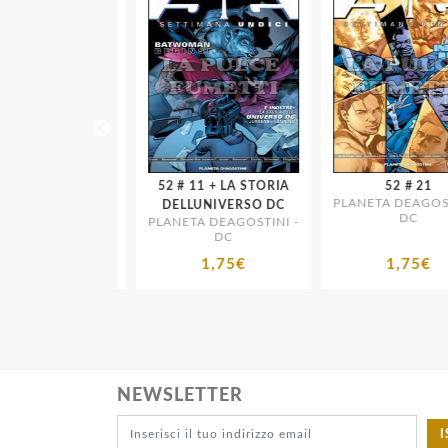
52 # 11 + LA STORIA
52 # 21
PLANETA DEAGOSTIN
UNIVERSO DC
DELLUNIVERSO DC
DC
 DEAGOSTINI -
PLANETA DEAGOSTINI -
DC
DC
1,75€
1,75€
1,75€
NEWSLETTER
I