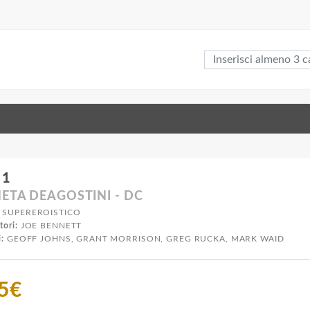
 1
ETA DEAGOSTINI - DC
SUPEREROISTICO
tori:
JOE BENNETT
i:
GEOFF JOHNS, GRANT MORRISON, GREG RUCKA, MARK WAID
75€