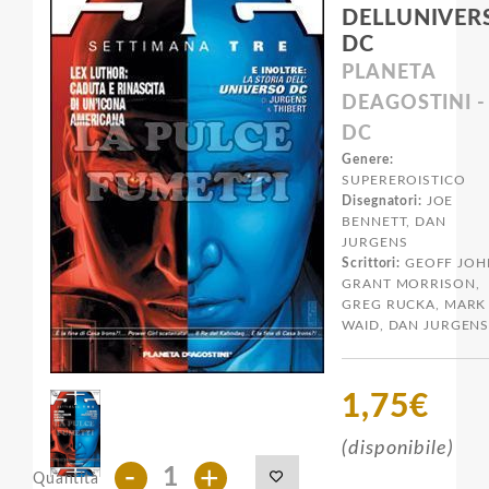
DELLUNIVER
DC
PLANETA
DEAGOSTINI -
DC
Genere:
SUPEREROISTICO
Disegnatori:
JOE
BENNETT, DAN
JURGENS
Scrittori:
GEOFF JOH
GRANT MORRISON,
GREG RUCKA, MARK
WAID, DAN JURGEN
1,75€
(disponibile)
-
+
Quantità