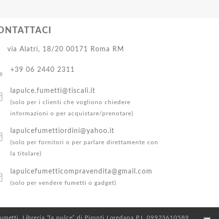
ONTATTACI
via Alatri, 18/20 00171 Roma RM
+39 06 2440 2311
lapulce.fumetti@tiscali.it
(solo per i clienti che vogliono chiedere
informazioni o per acquistare/prenotare)
lapulcefumettiordini@yahoo.it
(solo per fornitori o per parlare direttamente con
la titolare)
lapulcefumetticompravendita@gmail.com
(solo per vendere fumetti o gadget)
 Fumetti. Libreria “la pulce” di Pironti Loredana P.I. 09923610589