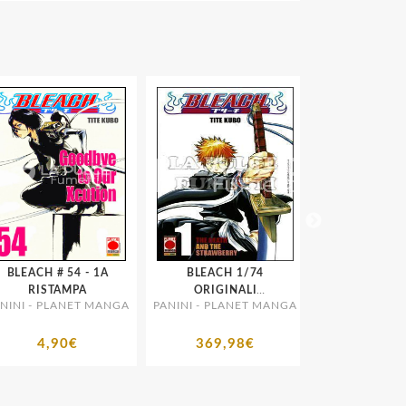
LEACH # 54 - 1A
BLEACH 1/74
BLEACH # 22 4A
RISTAMPA
ORIGINALI
RISTAMP
INI - PLANET MANGA
PANINI - PLANET MANGA
PANINI - PLANE
7+8+10/13+16/18+22+23+26/28+37+38+51+
4,90€
369,98€
5,90€