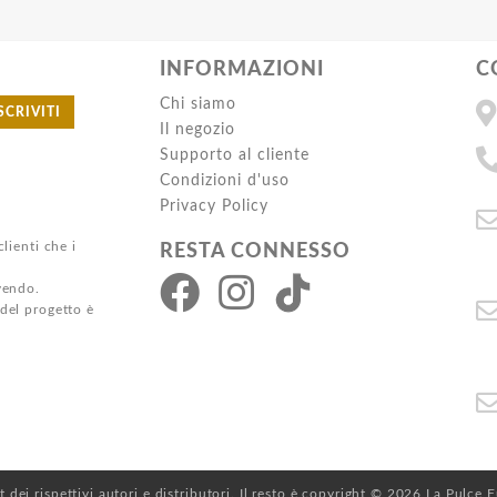
INFORMAZIONI
C
Chi siamo
SCRIVITI
Il negozio
Supporto al cliente
Condizioni d'uso
Privacy Policy
clienti che i
RESTA CONNESSO
ivendo.
 del progetto è
ht dei rispettivi autori e distributori. Il resto è copyright © 2026 La Pulce