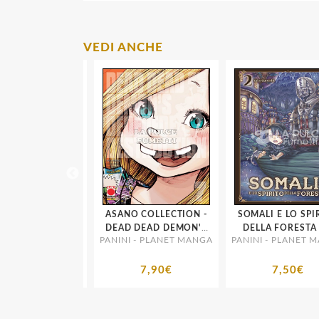
VEDI ANCHE
CON # 20 -
ASANO COLLECTION -
SOMALI E LO SPIRI
 OF THE 3RD -
DEAD DEAD DEMON'S
DEL
- PLANET MANGA
PANINI - PLANET MANGA
PANINI - PLANET MA
RIA DI UN
DEDEDEDE
UZIONARIO 2
DESTRUCTION # 7
4,50€
7,90€
7,50€