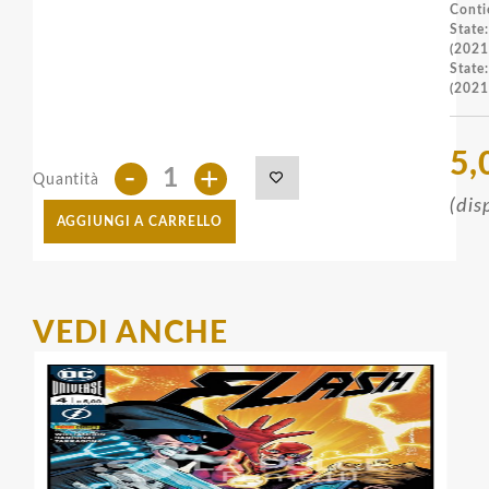
Conti
State
(2021
State
(2021
5,
-
+
Quantità
(dis
AGGIUNGI A CARRELLO
VEDI ANCHE