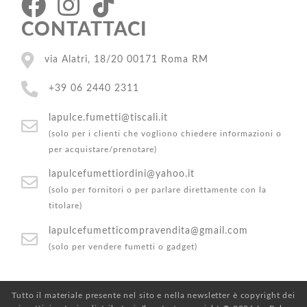
CONTATTACI
via Alatri, 18/20 00171 Roma RM
+39 06 2440 2311
lapulce.fumetti@tiscali.it
(solo per i clienti che vogliono chiedere informazioni o
per acquistare/prenotare)
lapulcefumettiordini@yahoo.it
(solo per fornitori o per parlare direttamente con la
titolare)
lapulcefumetticompravendita@gmail.com
(solo per vendere fumetti o gadget)
Tutto il materiale presente nel sito e nella newsletter è copyright dei