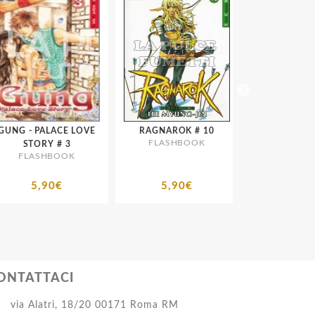
NG - PALACE LOVE
RAGNAROK # 10
FLASHBOOK
FLASHBO
STORY # 3
FLASHBOOK
5,90€
5,90€
5,50€
ONTATTACI
via Alatri, 18/20 00171 Roma RM