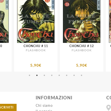
CHONCHU # 11
CHONCHU # 12
GU
FLASHBOOK
FLASHBOOK
5,90€
5,90€
INFORMAZIONI
C
Chi siamo
SCRIVITI