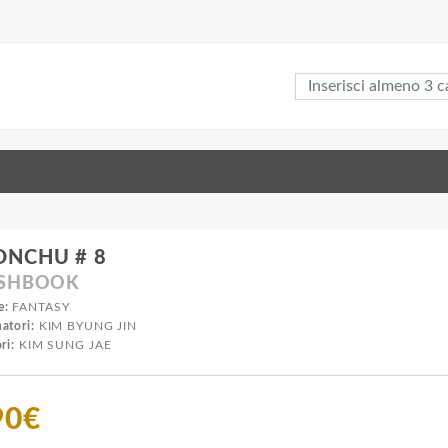
ONCHU # 8
ASHBOOK
e:
FANTASY
atori:
KIM BYUNG JIN
ri:
KIM SUNG JAE
90€