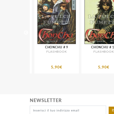
CHONCHU # 2
CHONCHU # 9
CHONCHU # 10
ASHBOOK
FLASHBOOK
FLASHBOOK
5,90€
5,90€
5,90€
NEWSLETTER
I