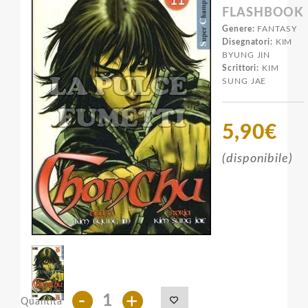
FLASHBOOK
Genere:
FANTASY
Disegnatori:
KIM
BYUNG JIN
Scrittori:
KIM
SUNG JAE
5,90€
(disponibile)
-
+
Quantità