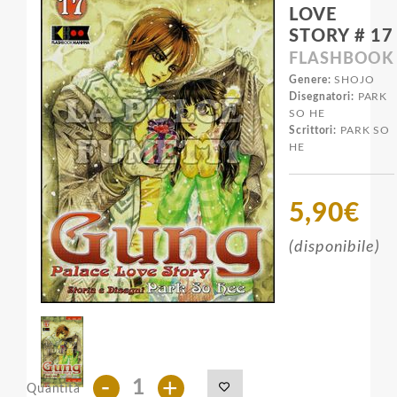
LOVE
STORY # 17
FLASHBOOK
Genere:
SHOJO
Disegnatori:
PARK
SO HE
Scrittori:
PARK SO
HE
5,90€
(disponibile)
-
+
Quantità