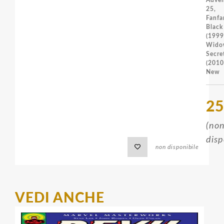
25,
Fanfa
Bla
(1999
Widow
Secr
(201
New
25
(no
disp
non disponibile
VEDI ANCHE