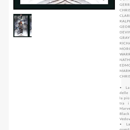
GERR
CHRI
CLAR
RALP
GEOR
DEVIN
GRAY
RICH
MOR
WARR
NAT
EDM
MARK
CHRI
• La
delle
la pi
tra i
Marve
Blac
Vedov
• La
quest