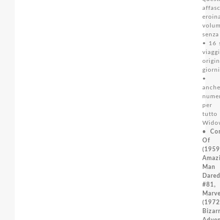
affas
ero
volum
senza
• 16 
viag
orig
giorni
• Al
anch
numer
per 
tutt
Wido
• Con
Of 
(19
Amaz
Man 
Dared
#81,
Marv
(197
Bizar
Adven